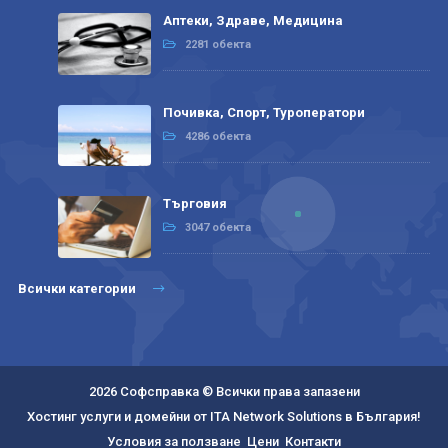
Аптеки, Здраве, Медицина
2281 обекта
Почивка, Спорт, Туроператори
4286 обекта
Търговия
3047 обекта
Всички категории
2026 Софсправка © Всички права запазени
Хостинг услуги и домейни от ITA Network Solutions в България!
Условия за ползване
Цени
Контакти