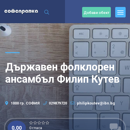
Добави обект
Държавен фолклорен
ансамбъл Филип Кутев
1000 гр. СОФИЯ
029879720
philipkoutev@ibn.bg
0,00
0 гласа