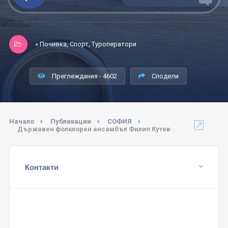
» Почивка, Спорт, Туроператори
Преглеждания - 4602
Сподели
Начало
Публикации
СОФИЯ
Държавен фолклорен ансамбъл Филип Кутев
Контакти