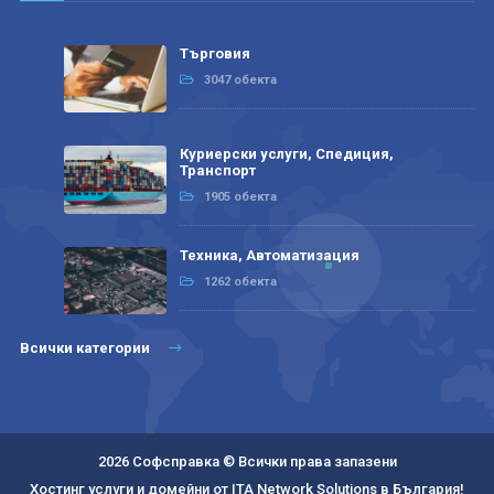
Търговия
3047 обекта
Куриерски услуги, Спедиция,
Транспорт
1905 обекта
Техника, Автоматизация
1262 обекта
Всички категории
2026 Софсправка © Всички права запазени
Хостинг услуги и домейни от ITA Network Solutions в България!