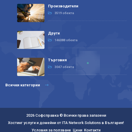
Производители
3519 обекта
Други
146088 обекта
Търговия
3047 обекта
Всички категории
2026 Софсправка © Всички права запазени
Хостинг услуги и домейни от ITA Network Solutions в България!
Условия за ползване
Цени
Контакти