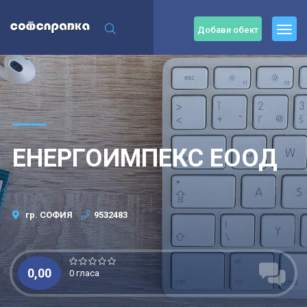
Добави обект
ЕНЕРГОИМПЕКС ЕООД
гр. СОФИЯ
9532483
0,00
0 гласа