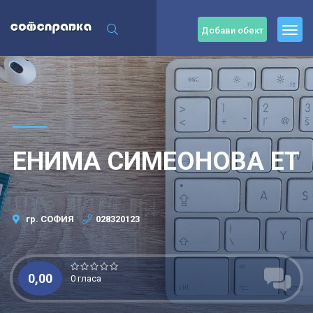
Добави обект
ЕНИМА СИМЕОНОВА ЕТ
гр. СОФИЯ
028320123
0,00
0 гласа