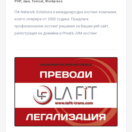
PHP, Java, Tomcat, Wordpress
ITA Network Solutions е международна хостинг компания,
която оперира от 2002 година. Предлага
професионални хостинг решения за Вашия уеб сайт,
регистрация на домейни и Private JVM хостинг.