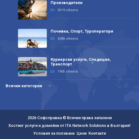
Производители
3519 обекта
Почивка, Спорт, Туроператори
4286 обекта
Куриерски услуги, Спедиция,
Транспорт
1905 обекта
Всички категории
2026 Софсправка © Всички права запазени
Хостинг услуги и домейни от ITA Network Solutions в България!
Условия за ползване
Цени
Контакти