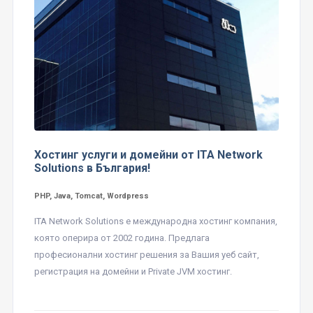
Хостинг услуги и домейни от ITA Network
Solutions в България!
PHP, Java, Tomcat, Wordpress
ITA Network Solutions е международна хостинг компания,
която оперира от 2002 година. Предлага
професионални хостинг решения за Вашия уеб сайт,
регистрация на домейни и Private JVM хостинг.