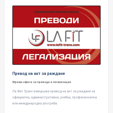
Превод на акт за раждане
Мрежа офиси за преводи и легализация
Ла Фит Транс извършва превод на акт за раждане за
официална, административна, учебна, професионална
или международна употреба.