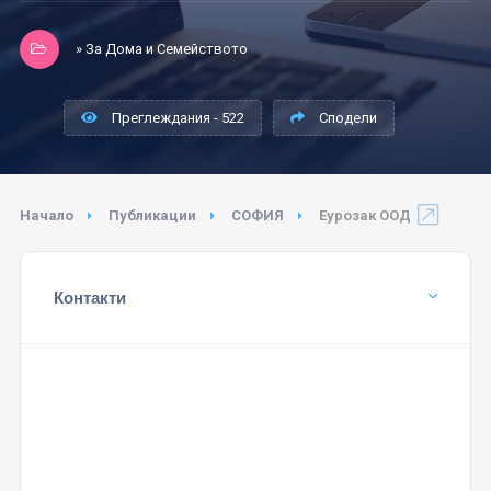
» За Дома и Семейството
Преглеждания - 522
Сподели
Начало
Публикации
СОФИЯ
Еурозак ООД
Контакти