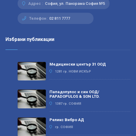
Адрес :
София, ул. Панорама София №5
Телефон :
02 811 7777
Избрани публикации
Медицински център 31 ООД
1281 гр. НОВИ ИСКЪР
Пападопулос и син ООД/
PAPADOPULOS & SON LTD.
1387 гр. СОФИЯ
Реликс Вибро АД
гр. СОФИЯ