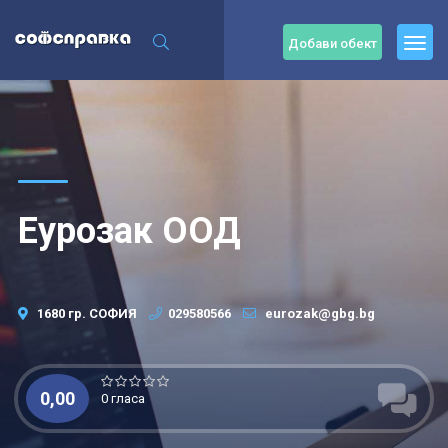
Добави обект
Еурозак ООД
1680 гр. СОФИЯ
029580566
eurozak@gbg.bg
0,00
0 гласа