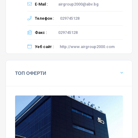
E-Mail :
airgroup2000@abv.bg
Телефон :
029745128
Факс :
029745128
Уеб сайт :
http://www.airgroup2000.com
ТОП ОФЕРТИ