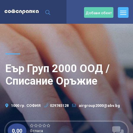
Добави обект
Еър Груп 2000 ООД /
Списание Оръжие
1000 гр. СОФИЯ
029745128
airgroup2000@abv.bg
0,00
0 гласа