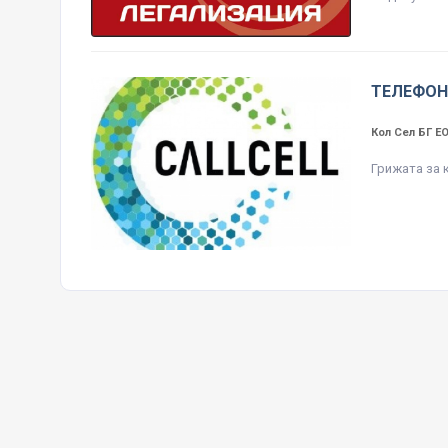
ТЕЛЕФОН
Кол Сел БГ 
Грижата за 