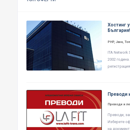
Хостинг у
България
PHP, Java, To
ITA Network
2002 година
регистрация 
Преводи 
Преводи и ле
Преводи, за
Изберете оф
на документа