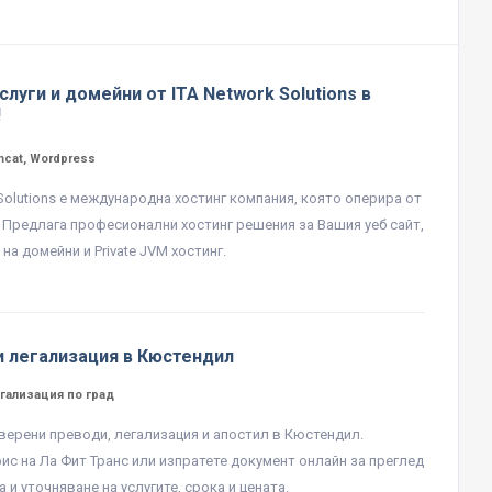
слуги и домейни от ITA Network Solutions в
!
mcat, Wordpress
 Solutions е международна хостинг компания, която оперира от
. Предлага професионални хостинг решения за Вашия уеб сайт,
на домейни и Private JVM хостинг.
и легализация в Кюстендил
гализация по град
верени преводи, легализация и апостил в Кюстендил.
ис на Ла Фит Транс или изпратете документ онлайн за преглед
 и уточняване на услугите, срока и цената.