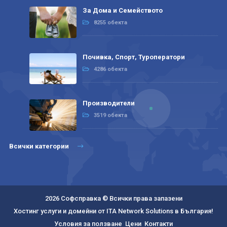
За Дома и Семейството
8255 обекта
Почивка, Спорт, Туроператори
4286 обекта
Производители
3519 обекта
Всички категории
2026 Софсправка © Всички права запазени
Хостинг услуги и домейни от ITA Network Solutions в България!
Условия за ползване
Цени
Контакти