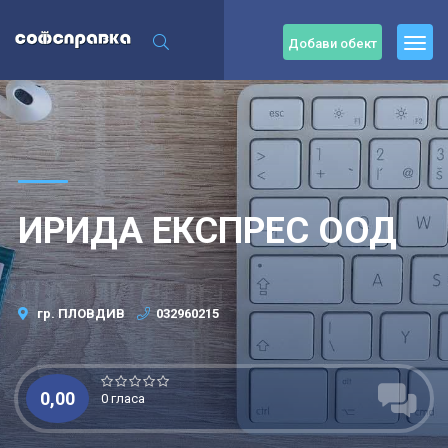
Добави обект
ИРИДА ЕКСПРЕС ООД
гр. ПЛОВДИВ
032960215
0,00
0 гласа