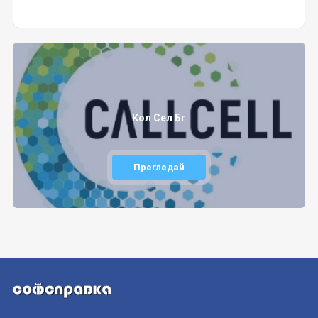
Кол Сел Бг
Прегледай