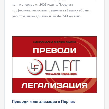
която оперира от 2002 година. Предлага
професионални хостинг решения за Вашия уеб сайт,
регистрация на домейни и Private JVM хостинг.
Преводи и легализация в Перник