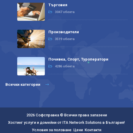
Търговия
3047 обекта
Производители
3519 обекта
Почивка, Спорт, Туроператори
4286 обекта
Всички категории
2026 Софсправка © Всички права запазени
Хостинг услуги и домейни от ITA Network Solutions в България!
Условия за ползване
Цени
Контакти