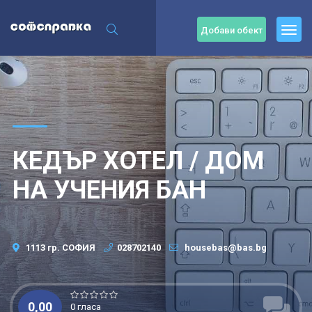
Добави обект
КЕДЪР ХОТЕЛ / ДОМ
НА УЧЕНИЯ БАН
1113 гр. СОФИЯ
028702140
housebas@bas.bg
0,00
0 гласа