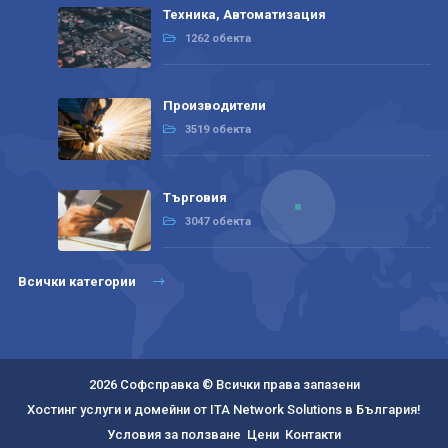
Техника, Автоматизация
1262 обекта
Производители
3519 обекта
Търговия
3047 обекта
Всички категории
2026 Софсправка © Всички права запазени
Хостинг услуги и домейни от ITA Network Solutions в България!
Условия за ползване
Цени
Контакти