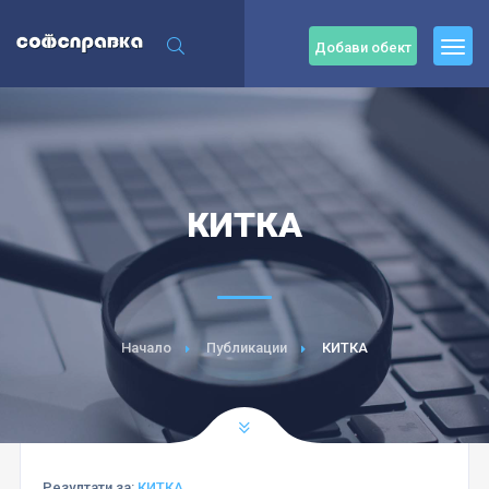
Добави обект
КИТКА
Начало
Публикации
КИТКА
Резултати за:
КИТКА