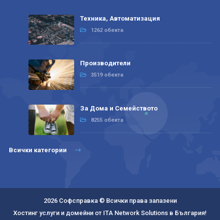
Техника, Автоматизация
1262 обекта
Производители
3519 обекта
За Дома и Семейството
8255 обекта
Всички категории
2026 Софсправка © Всички права запазени
Хостинг услуги и домейни от ITA Network Solutions в България!