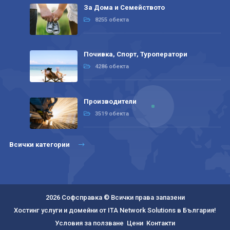
За Дома и Семейството
8255 обекта
Почивка, Спорт, Туроператори
4286 обекта
Производители
3519 обекта
Всички категории
2026 Софсправка © Всички права запазени
Хостинг услуги и домейни от ITA Network Solutions в България!
Условия за ползване
Цени
Контакти