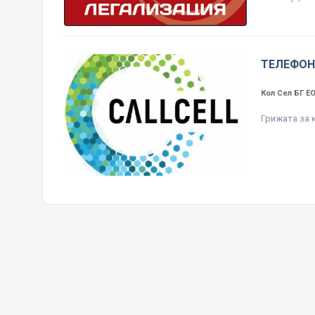
ТЕЛЕФОН
Кол Сел БГ 
Грижата за 