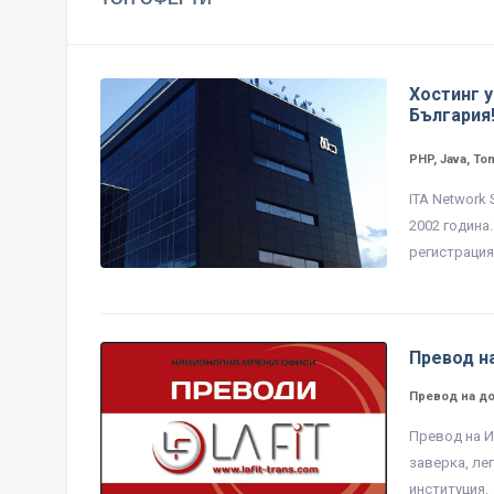
Хостинг у
България
PHP, Java, To
ITA Network
2002 година
регистрация 
Превод н
Превод на д
Превод на И
заверка, ле
институция.