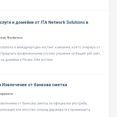
слуги и домейни от ITA Network Solutions в
!
mcat, Wordpress
 Solutions е международна хостинг компания, която оперира от
. Предлага професионални хостинг решения за Вашия уеб сайт,
на домейни и Private JVM хостинг.
а Извлечение от банкова сметка
окументи
звлечение от банкова сметка за официална употреба,
гализация или апостил според държавата и приемащата