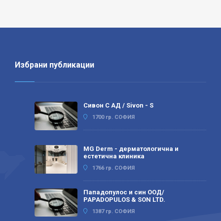
Избрани публикации
Сивон С АД / Sivon - S
1700 гр. СОФИЯ
MG Derm - дерматологична и
естетична клиника
1766 гр. СОФИЯ
Пападопулос и син ООД/
PAPADOPULOS & SON LTD.
1387 гр. СОФИЯ