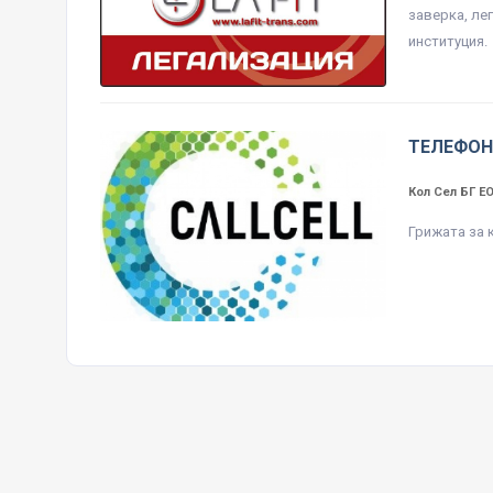
заверка, ле
институция.
ТЕЛЕФОН
Кол Сел БГ 
Грижата за 