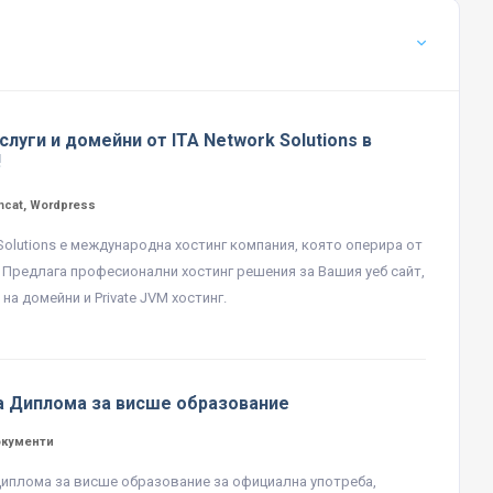
слуги и домейни от ITA Network Solutions в
!
mcat, Wordpress
 Solutions е международна хостинг компания, която оперира от
. Предлага професионални хостинг решения за Вашия уеб сайт,
на домейни и Private JVM хостинг.
а Диплома за висше образование
окументи
иплома за висше образование за официална употреба,