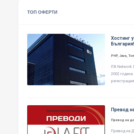
ТОП ОФЕРТИ
Хостинг у
България
PHP, Java, To
ITA Network
2002 година
регистрация 
Превод н
Превод на д
Превод на Д