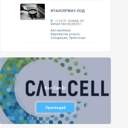
ИТАЛСЕРВИЗ ООД
1113 ГР. СОФИЯ, УЛ.
ВИНАРОВО КОЛЕЛО 1
Автомобили
Куриерски услуги,
Спедиция, Транспорт
Кол Сел Бг
Прегледай