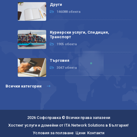
Други
146088 обекта
Куриерски услуги, Спедиция,
Транспорт
1905 обекта
Търговия
3047 обекта
Всички категории
2026 Софсправка © Всички права запазени
Хостинг услуги и домейни от ITA Network Solutions в България!
Условия за ползване
Цени
Контакти