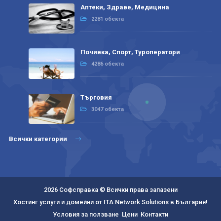
Аптеки, Здраве, Медицина
2281 обекта
Почивка, Спорт, Туроператори
4286 обекта
Търговия
3047 обекта
Всички категории
2026 Софсправка © Всички права запазени
Хостинг услуги и домейни от ITA Network Solutions в България!
Условия за ползване
Цени
Контакти