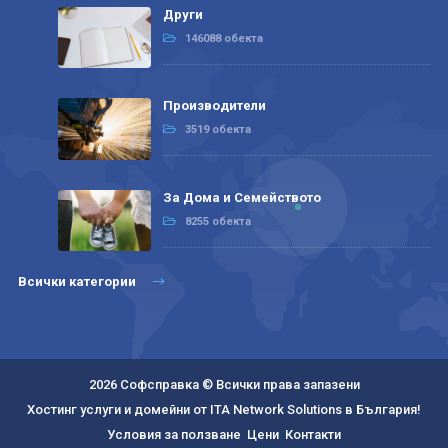
Други
146088 обекта
Производители
3519 обекта
За Дома и Семейството
8255 обекта
Всички категории
2026 Софсправка © Всички права запазени
Хостинг услуги и домейни от ITA Network Solutions в България!
Условия за ползване
Цени
Контакти