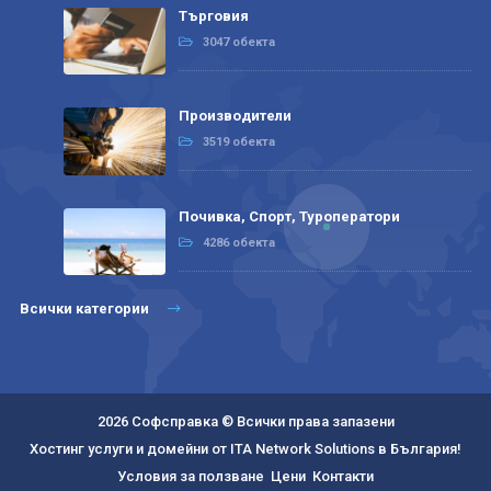
Търговия
3047 обекта
Производители
3519 обекта
Почивка, Спорт, Туроператори
4286 обекта
Всички категории
2026 Софсправка © Всички права запазени
Хостинг услуги и домейни от ITA Network Solutions в България!
Условия за ползване
Цени
Контакти