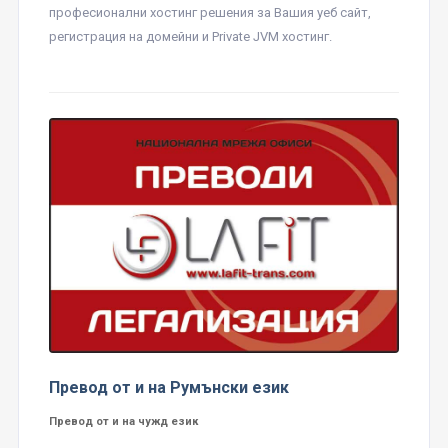
професионални хостинг решения за Вашия уеб сайт,
регистрация на домейни и Private JVM хостинг.
Превод от и на Румънски език
Превод от и на чужд език