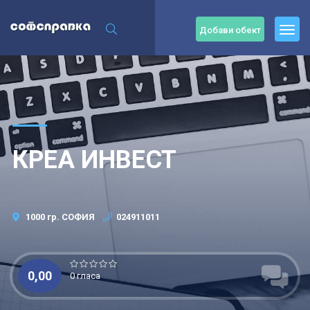
Добави обект
КРЕА ИНВЕСТ
1000 гр. СОФИЯ
024911011
0,00
0 гласа