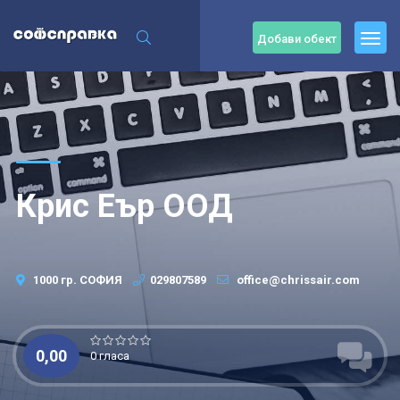
Добави обект
Крис Еър ООД
1000 гр. СОФИЯ
029807589
office@chrissair.com
0,00
0 гласа