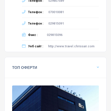
Телефон :
029807589
Телефон :
070010081
Телефон :
029815091
Факс :
029815096
Уеб сайт :
http://www.travel.chrissair.com
ТОП ОФЕРТИ