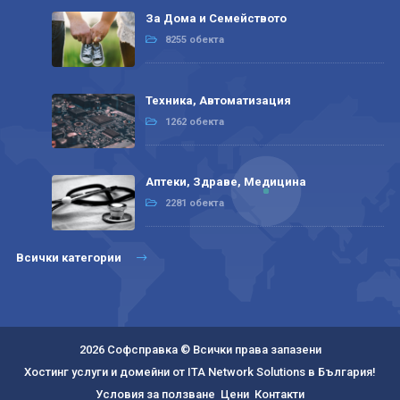
За Дома и Семейството
8255 обекта
Техника, Автоматизация
1262 обекта
Аптеки, Здраве, Медицина
2281 обекта
Всички категории
2026 Софсправка © Всички права запазени
Хостинг услуги и домейни от ITA Network Solutions в България!
Условия за ползване
Цени
Контакти