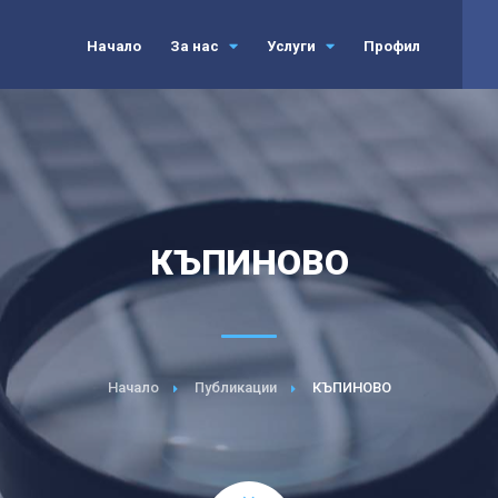
Начало
За нас
Услуги
Профил
КЪПИНОВО
Начало
Публикации
КЪПИНОВО