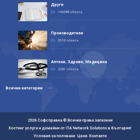
Други
146088 обекта
Производители
3519 обекта
Аптеки, Здраве, Медицина
2281 обекта
Всички категории
2026 Софсправка © Всички права запазени
Хостинг услуги и домейни от ITA Network Solutions в България!
Условия за ползване
Цени
Контакти