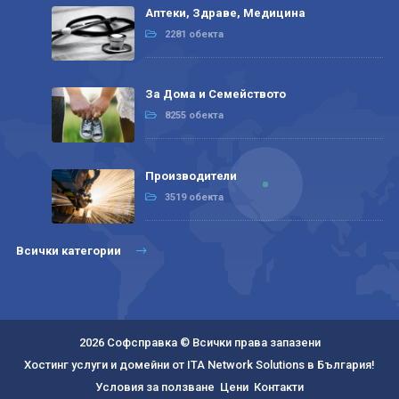
Аптеки, Здраве, Медицина
2281 обекта
За Дома и Семейството
8255 обекта
Производители
3519 обекта
Всички категории
2026 Софсправка © Всички права запазени
Хостинг услуги и домейни от ITA Network Solutions в България!
Условия за ползване
Цени
Контакти