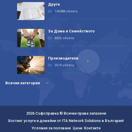
Други
146088 обекта
За Дома и Семейството
8255 обекта
Производители
3519 обекта
Всички категории
2026 Софсправка © Всички права запазени
Хостинг услуги и домейни от ITA Network Solutions в България!
Условия за ползване
Цени
Контакти