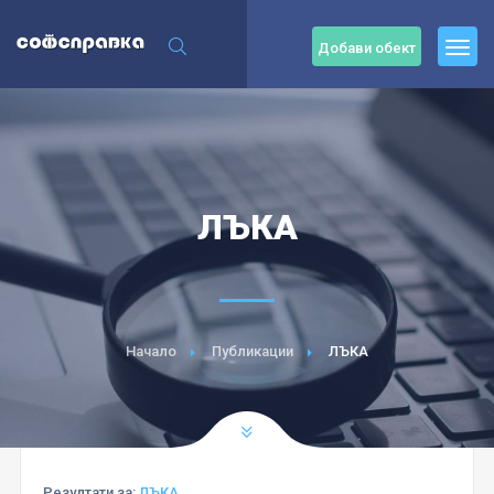
Добави обект
ЛЪКА
Начало
Публикации
ЛЪКА
Резултати за:
ЛЪКА