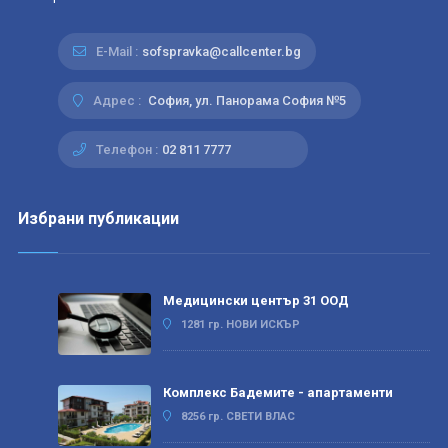
E-Mail :
sofspravka@callcenter.bg
Адрес :
София, ул. Панорама София №5
Телефон :
02 811 7777
Избрани публикации
Медицински център 31 ООД
1281 гр. НОВИ ИСКЪР
Комплекс Бадемите - апартаменти
8256 гр. СВЕТИ ВЛАС