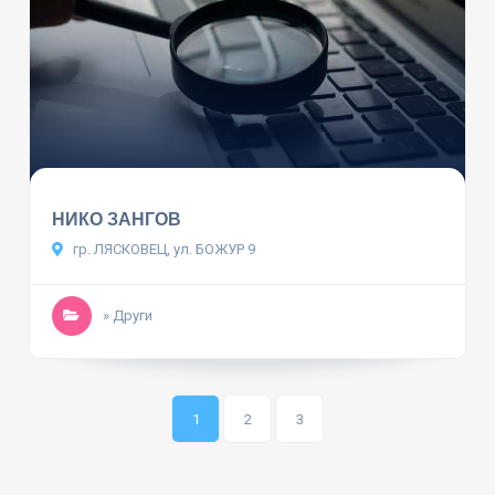
НИКО ЗАНГОВ
гр. ЛЯСКОВЕЦ, ул. БОЖУР 9
» Други
1
2
3