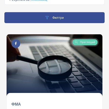
Филтри
Прегледай
ФМА