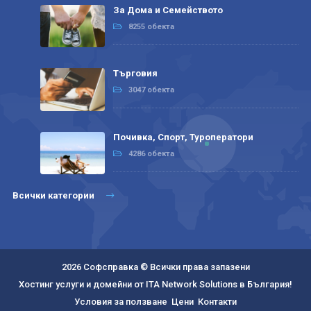
За Дома и Семейството
8255 обекта
Търговия
3047 обекта
Почивка, Спорт, Туроператори
4286 обекта
Всички категории
2026 Софсправка © Всички права запазени
Хостинг услуги и домейни от ITA Network Solutions в България!
Условия за ползване
Цени
Контакти