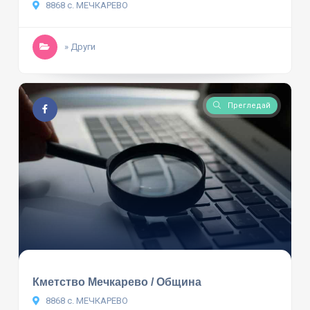
8868 с. МЕЧКАРЕВО
» Други
Прегледай
Кметство Мечкарево / Община
8868 с. МЕЧКАРЕВО