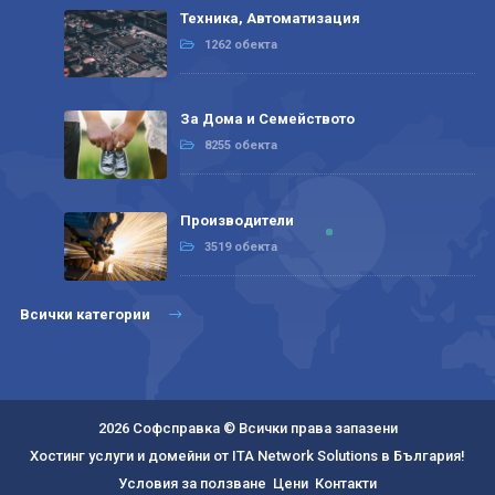
Техника, Автоматизация
1262 обекта
За Дома и Семейството
8255 обекта
Производители
3519 обекта
Всички категории
2026 Софсправка © Всички права запазени
Хостинг услуги и домейни от ITA Network Solutions в България!
Условия за ползване
Цени
Контакти