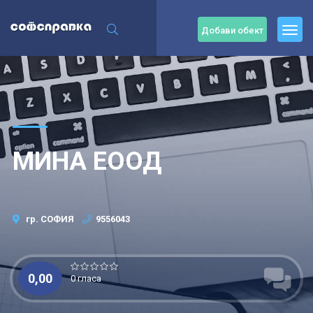
Добави обект
МИНА ЕООД
гр. СОФИЯ
9556043
0,00
0 гласа