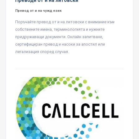
Преводи от и на литовски
Превод от и на чужд език
Поръчайте превод от и на литовски с внимание към
собствените имена, терминологията и нужните
придружаващи документи. Онлайн запитване,
сертифициран превод и насоки за апостил или
легализация според случая.