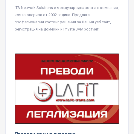
ITA Network Solutions е международна хостинг компания,
която оперира от 2002 година. Предлага
професионални хостинг решения за Вашия уеб сайт,
регистрация на домейни и Private JVM хостинг.