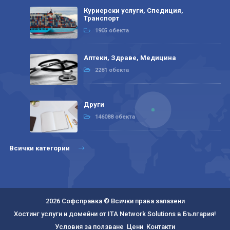
Куриерски услуги, Спедиция,
Транспорт
1905 обекта
Аптеки, Здраве, Медицина
2281 обекта
Други
146088 обекта
Всички категории
2026 Софсправка © Всички права запазени
Хостинг услуги и домейни от ITA Network Solutions в България!
Условия за ползване
Цени
Контакти