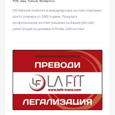
PHP, Java, Tomcat, Wordpress
ITA Network Solutions е международна хостинг компания,
която оперира от 2002 година. Предлага
професионални хостинг решения за Вашия уеб сайт,
регистрация на домейни и Private JVM хостинг.