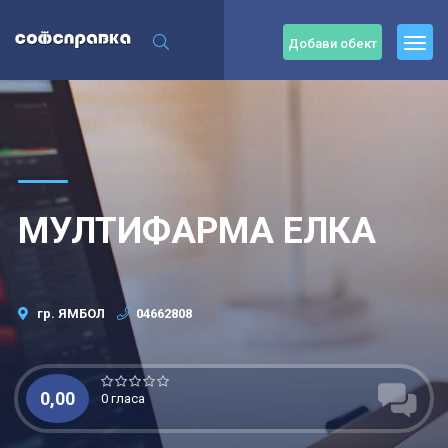
Добави обект
МУЛТИФАРМА ЕЛКА
гр. ЯМБОЛ
04662808
0,00
0 гласа