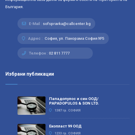
България.
E-Mail :
sofspravka@callcenter.bg
Адрес :
София, ул. Панорама София №5
Телефон :
02 811 7777
Избрани публикации
Пападопулос и син ООД/
PAPADOPULOS & SON LTD.
1387 гр. СОФИЯ
Екопласт 99 ООД
1233 гр. СОФИЯ