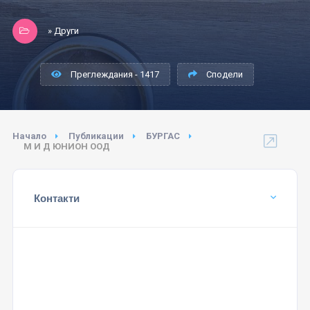
» Други
Преглеждания - 1417
Сподели
Начало
Публикации
БУРГАС
М И Д ЮНИОН ООД
Контакти