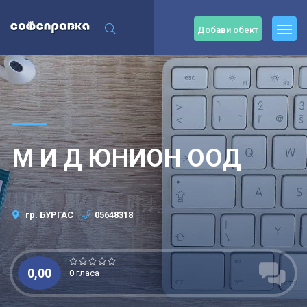
Добави обект
М И Д ЮНИОН ООД
гр. БУРГАС
05648318
0,00
0 гласа