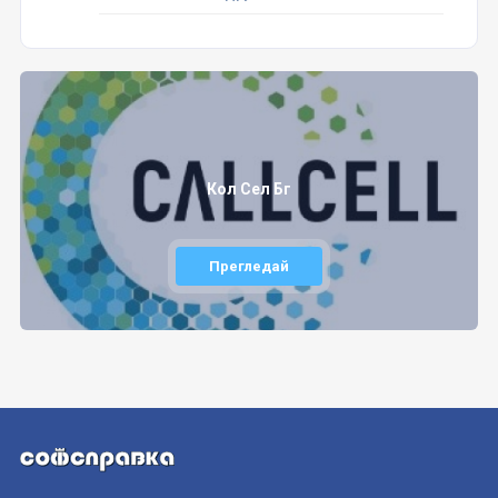
Кол Сел Бг
Прегледай