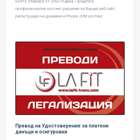
която оперира от 2002 година. Предлага
професионални хостинг решения за Вашия уеб сайт,
регистрация на домейни и Private JVM хостинг.
Превод на Удостоверение за платени
данъци и осигуровки