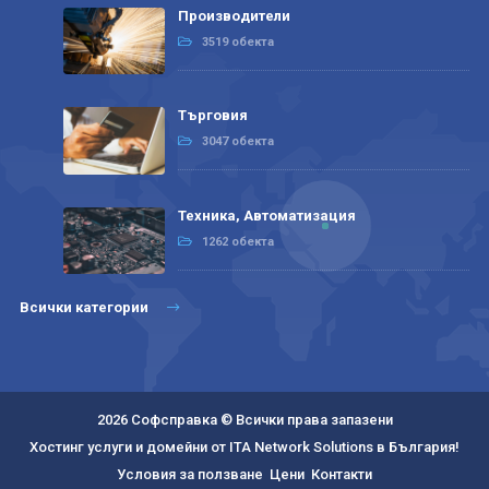
Производители
3519 обекта
Търговия
3047 обекта
Техника, Автоматизация
1262 обекта
Всички категории
2026 Софсправка © Всички права запазени
Хостинг услуги и домейни от ITA Network Solutions в България!
Условия за ползване
Цени
Контакти