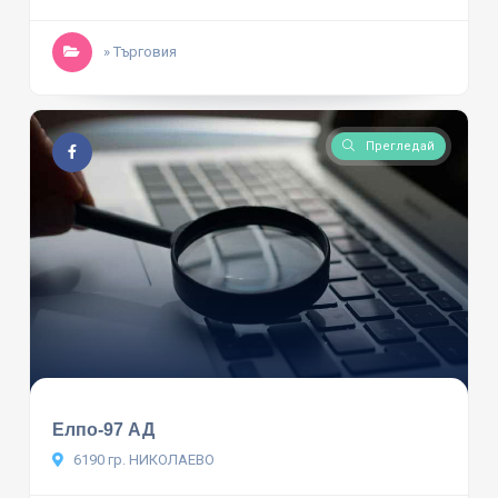
» Търговия
Прегледай
Елпо-97 АД
6190 гр. НИКОЛАЕВО