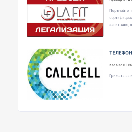
Поръчайте п
сертифицира
запитване, 
ТЕЛЕФОН
Кол Сел БГ 
Грижата за 