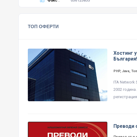
Факс :
036125855
ТОП ОФЕРТИ
Хостинг у
България
PHP, Java, To
ITA Network
2002 година
регистрация 
Преводи 
Превод от и 