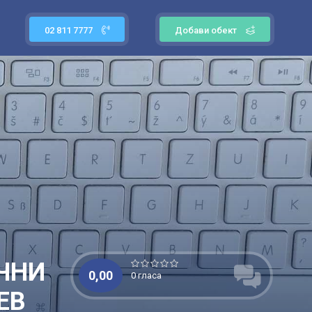
02 811 7777
Добави обект
ЧНИ
0,00
0 гласа
ЕВ