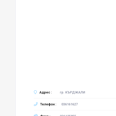
Адрес :
гр. КЪРДЖАЛИ
Телефон :
036161627