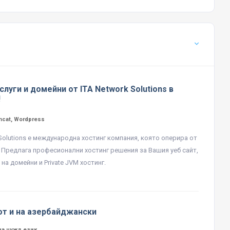
слуги и домейни от ITA Network Solutions в
!
mcat, Wordpress
 Solutions е международна хостинг компания, която оперира от
. Предлага професионални хостинг решения за Вашия уеб сайт,
на домейни и Private JVM хостинг.
от и на азербайджански
на чужд език