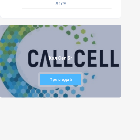
Други
Кол Сел Бг
Прегледай