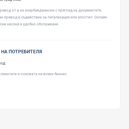
ревод от и на азербайджански с преглед на документите,
н превод и съдействие за легализация или апостил. Онлайн
ясни насоки и удобно обслужване.
 НА ПОТРЕБИТЕЛЯ
ЕООД
клиентите е основата на всеки бизнес