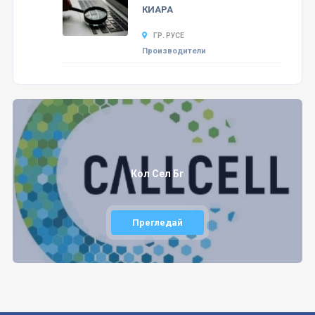
КИАРА
ГР. РУСЕ
Производители
Кол Сел Бг
Прегледай