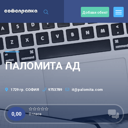
Добави обект
ПАЛОМИТА АД
1729 гр. СОФИЯ
9753789
it@palomita.com
0,00
0 гласа