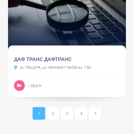
ДАФ ТРАНС ДАФТРАНС
гр. ПЕЩЕРА, ул. МИХАИЛ ТАКЕВ вх. 158
» Други
1
2
3
4
5