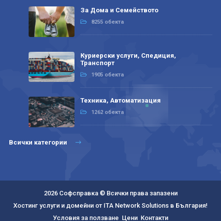
За Дома и Семейството
8255 обекта
Куриерски услуги, Спедиция,
Транспорт
1905 обекта
Техника, Автоматизация
1262 обекта
Всички категории
2026 Софсправка © Всички права запазени
Хостинг услуги и домейни от ITA Network Solutions в България!
Условия за ползване
Цени
Контакти