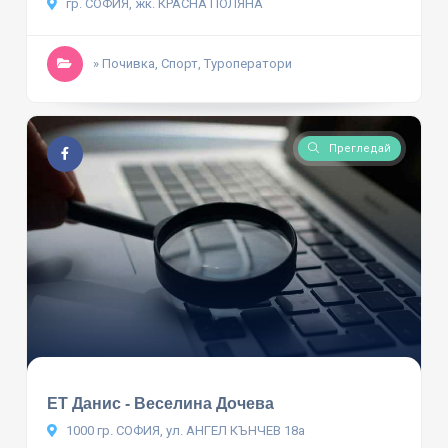
гр. СОФИЯ, жк. КРАСНА ПОЛЯНА
» Почивка, Спорт, Туроператори
Прегледай
ЕТ Данис - Веселина Дочева
1000 гр. СОФИЯ, ул. АНГЕЛ КЪНЧЕВ 18а