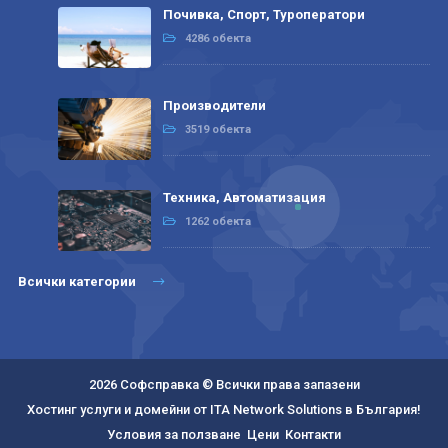
Почивка, Спорт, Туроператори
4286 обекта
Производители
3519 обекта
Техника, Автоматизация
1262 обекта
Всички категории
2026 Софсправка © Всички права запазени
Хостинг услуги и домейни от ITA Network Solutions в България!
Условия за ползване
Цени
Контакти