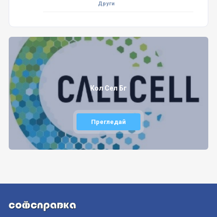
Други
Кол Сел Бг
Прегледай