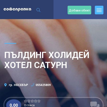
Добави обект
ПЪЛДИНГ ХОЛИДЕЙ
ХОТЕЛ САТУРН
гр. НЕСЕБЪР
055425809
0,00
0 гласа