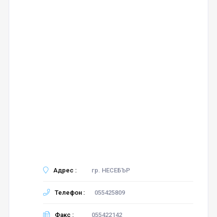
Адрес :
гр. НЕСЕБЪР
Телефон :
055425809
Факс :
055422142