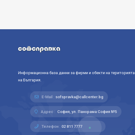
Информационна база данни за фирми и обекти на територията
на България.
E-Mail :
sofspravka@callcenter.bg
Адрес :
София, ул. Панорама София №5
Телефон :
02 811 7777