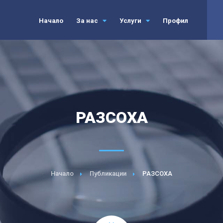
Начало
За нас
Услуги
Профил
РАЗСОХА
Начало
Публикации
РАЗСОХА