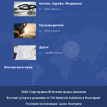
Аптеки, Здраве, Медицина
2281 обекта
Производители
3519 обекта
Други
146088 обекта
Всички категории
2026 Софсправка © Всички права запазени
Хостинг услуги и домейни от ITA Network Solutions в България!
Условия за ползване
Цени
Контакти