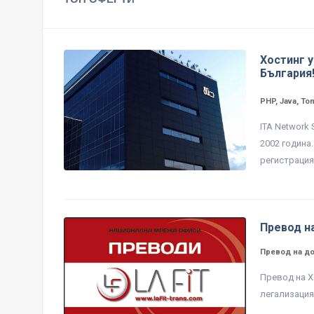
Хостинг у
България
PHP, Java, To
ITA Network
2002 година
регистрация 
Превод н
Превод на д
Превод на Х
легализация