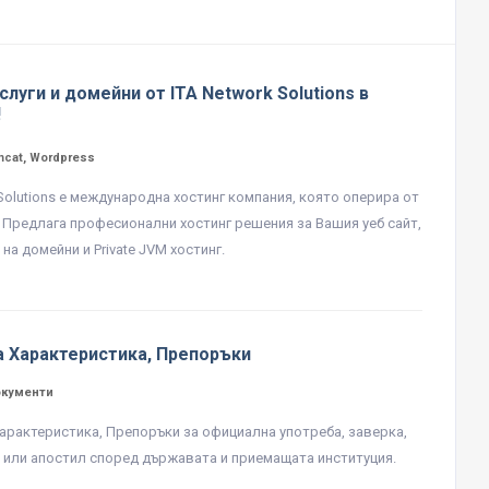
слуги и домейни от ITA Network Solutions в
!
mcat, Wordpress
 Solutions е международна хостинг компания, която оперира от
. Предлага професионални хостинг решения за Вашия уеб сайт,
на домейни и Private JVM хостинг.
а Характеристика, Препоръки
окументи
арактеристика, Препоръки за официална употреба, заверка,
 или апостил според държавата и приемащата институция.