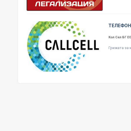
ТЕЛЕФОН
Кол Сел БГ 
Грижата за 